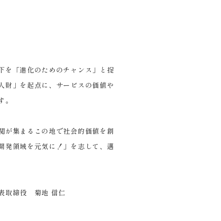
下を「進化のためのチャンス」と捉
人財」を起点に、サービスの価値や
す。
関が集まるこの地で社会的価値を創
開発領域を元気に！」を志して、邁
表取締役 菊地 信仁